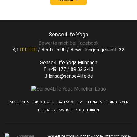
Sense4life Yoga
Bewerte mich bei Facebook
4,1
/ Beste:
5.00
/ Bewertungen gesamt:
22
Sense4Life Yoga München
+49 177 / 89 32 24 3
larisa@sense4life.de
IMPRESSUM
DISCLAIMER
DATENSCHUTZ
TEILNAHMEBEDINGUNGEN
LITERATURHINWEISE
YOGA LEXIKON
Sense4Life Yoga München - Yoga-Unterricht, Yoga-