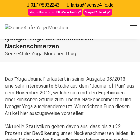
0177/8932243
larisa@sense4life.de
Yoga-Kurse mit KK-Zuschuß 🔗
Yoga-Retreat 🔗
to
na
Iyengar Yoga bei chronischen
Nackenschmerzen
Sense4Life Yoga München Blog
Das "Yoga Journal" erläutert in seiner Ausgabe 03/2013
eine sehr interessante Studie aus dem "Journal of Pain" aus
dem November 2012, welche sich mit den Ergebnissen
einer klinischen Studie zum Thema Nackenschmerzen und
Iyengar Yoga auseinandersetzt. Wir möchten Euch diesen
Artikel hier auszugsweise vorstellen:
"Aktuelle Statistiken gehen davon aus, dass bis zu 22
Prozent der Bevölkerung unter Nackenschmerzen leiden. In